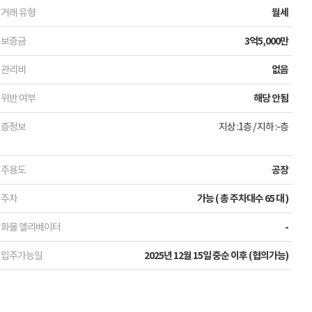
거래 유형
월세
보증금
3억5,000만
관리비
없음
위반 여부
해당 안됨
층정보
지상 :1층
/
지하 :-층
주용도
공장
주차
가능 ( 총 주차대수 65 대 )
화물 엘리베이터
-
입주가능일
2025년 12월 15일 중순 이후 (협의가능)