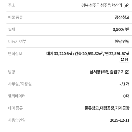
주소
경북 성주군 성주읍 학산리
매물 종류
공장 창고
월세
3,500만원
미등기 여부
해당 안됨
면적정보
대지
33,220.6㎡
/ 건축
20,951.32㎡
/ 연
22,591.67㎡
평
방향
남서향 (주된 출입구 기준)
사무실 / 화장실
- / 1 개
엘리베이터
0 대
테마 종류
물류창고,대형공장,기계공장
사용승인일
2015-12-11