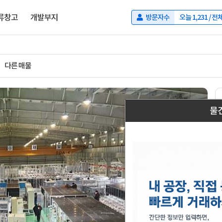
류창고
개발부지
방문자수
오늘
1,231
/ 전
다른 매물
물