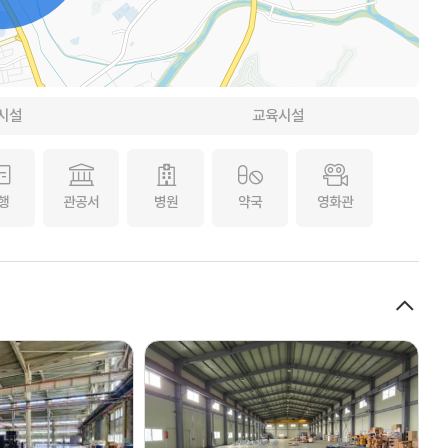
시설
교육시설
행
관공서
병원
약국
영화관