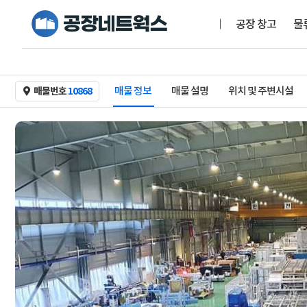
공장 창고
물
매물 정보
매물 설명
위치 및 주변시설
매물번호
10868