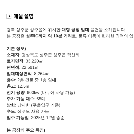
매물 설명
경북 성주군 성주읍에 위치한
대형 공장 임대
물건을 소개합니다.
본 공장은
성주IC까지 약 10분 거리
로, 물류 이동이 편리한 최적의 
기본 정보)
소재지
: 경상북도 성주군 성주읍 학산리
토지면적
: 33,220㎡
연면적
: 22,591㎡
임대대상면적
: 8,264㎡
층수
: 2층 건물 중 1층 임대
층고
: 12.5m
전기 용량
: 800kw (나누어 사용 가능)
주차 가능 대수
: 65대
방향
: 남서향 (주출입구 기준)
수도
: 상수도 사용 가능
입주 가능일
: 2025년 12월 중순
본 공장의 주요 특징)