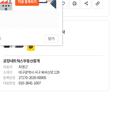
매물 문의하기
최영근 대표/공인중개사
010-3841-1007
.
닫기
공장네트웍스부동산중개
대표자
최영근
소재지
대구광역시 서구 북비산로 129
등록번호
27170-2020-00005
대표번호
010-3841-1007