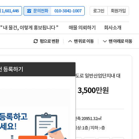
체
1,681,446
문의전화
010-3841-1007
로그인
회원가입
" 내 물건, 이렇게 홍보됩니다 "
매물 의뢰하기
회사소개
평으로 변환
맨 위로 이동
맨 아래로 이동
매물번호 10868
건 등록하기
전국대형공장임대 대구인근 경부고속도로 일반산업단지내 대
형 기계공장임대합니다.
보증금
3
억
5,000
만
월세
3,500
만원
경북 성주군 성주읍 학산리
공장 창고
건축 20951.32㎡
-
지상 :1층
/
지하 :-층