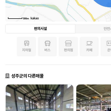
500m
편의시설
안전
지하철
버스
편의점
카페
은
성주군의 다른매물